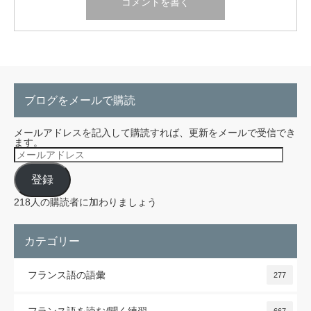
ブログをメールで購読
メールアドレスを記入して購読すれば、更新をメールで受信でき
ます。
メ
ー
ル
登録
ア
ド
レ
218人の購読者に加わりましょう
ス
カテゴリー
フランス語の語彙
277