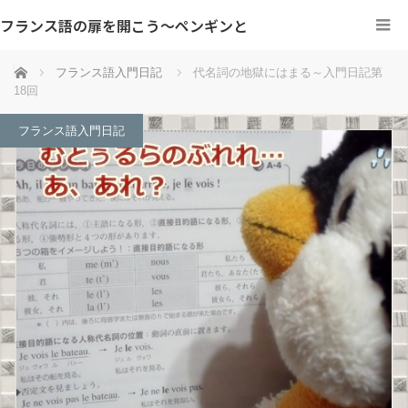
フランス語の扉を開こう～ペンギンと
ホーム
フランス語入門日記
代名詞の地獄にはまる～入門日記第
18回
フランス語入門日記