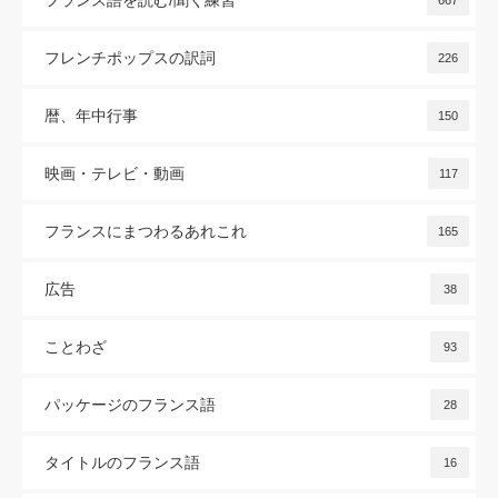
フランス語を読む/聞く練習
667
フレンチポップスの訳詞
226
暦、年中行事
150
映画・テレビ・動画
117
フランスにまつわるあれこれ
165
広告
38
ことわざ
93
パッケージのフランス語
28
タイトルのフランス語
16