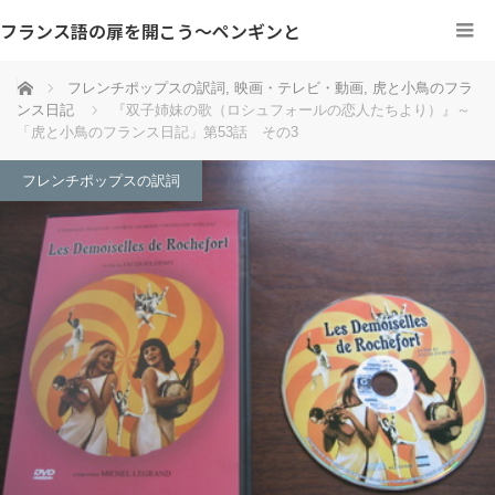
フランス語の扉を開こう～ペンギンと
ホーム
フレンチポップスの訳詞
,
映画・テレビ・動画
,
虎と小鳥のフラ
ンス日記
『双子姉妹の歌（ロシュフォールの恋人たちより）』～
「虎と小鳥のフランス日記」第53話 その3
フレンチポップスの訳詞