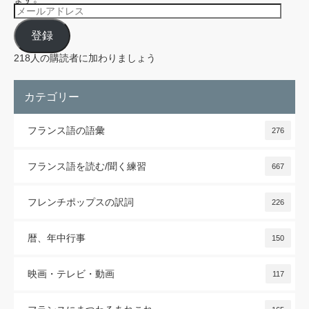
メ
ー
ル
登録
ア
ド
レ
218人の購読者に加わりましょう
ス
カテゴリー
フランス語の語彙
276
フランス語を読む/聞く練習
667
フレンチポップスの訳詞
226
暦、年中行事
150
映画・テレビ・動画
117