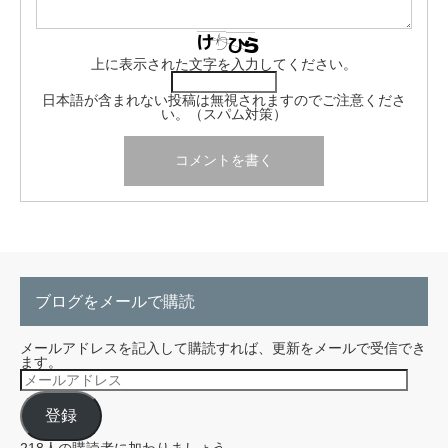
上に表示された文字を入力してください。
日本語が含まれない投稿は無視されますのでご注意くださ
い。（スパム対策）
ブログをメールで購読
メールアドレスを記入して購読すれば、更新をメールで受信でき
ます。
メ
ー
ル
登録
ア
ド
レ