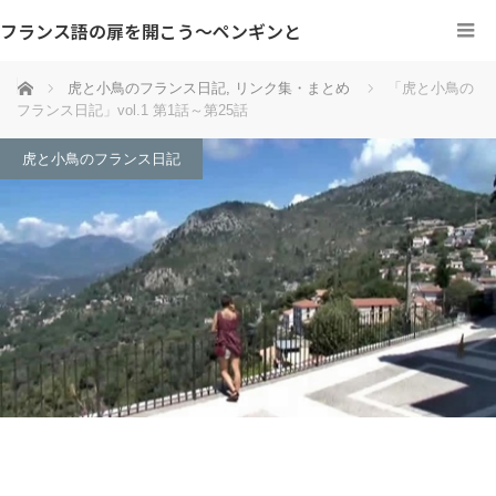
フランス語の扉を開こう～ペンギンと
ホーム
虎と小鳥のフランス日記
,
リンク集・まとめ
「虎と小鳥の
フランス日記」vol.1 第1話～第25話
虎と小鳥のフランス日記