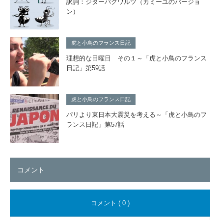
訳詞：ジターバグワルツ（カミーユのバージョ
ン）
虎と小鳥のフランス日記
理想的な日曜日 その１～「虎と小鳥のフランス
日記」第59話
虎と小鳥のフランス日記
パリより東日本大震災を考える～「虎と小鳥のフ
ランス日記」第57話
コメント
コメント ( 0 )